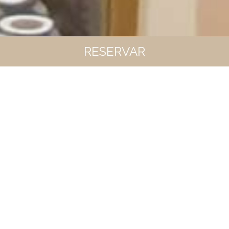
RESERVAR
RESERVANDO EN LA WEB
OFICIAL TODO SON VENTAJAS
00
00
00
00
Mejor precio disponible
Late check-out, bajo disponibilidad
BIENVENIDO A HOTEL ORIENTE DE
TERUEL NUESTRO MODERNO